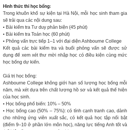
Hình thức thi học bổng:
Trong khuôn khổ sự kiện tại Hà Nội, mỗi học sinh tham gia
sẽ trải qua các nội dung sau:
•
Bài kiểm tra Tư duy phản biện (45 phút)
•
Bài kiểm tra Toán học (60 phút)
•
Phỏng vấn trực tiếp 1–1 với đại diện Ashbourne College
Kết quả các bài kiểm tra và buổi phỏng vấn sẽ được sử
dụng để xem xét thư mời nhập học có điều kiện cùng mức
học bổng dự kiến.
Giá trị học bổng:
Ashbourne College không giới hạn số lượng học bổng mỗi
năm, mà xét dựa trên chất lượng hồ sơ và kết quả thể hiện
của học sinh.
•
Học bổng phổ biến: 10% – 50%
•
Học bổng cao (50% – 75%): có tính cạnh tranh cao, dành
cho những ứng viên xuất sắc, có kết quả học tập nổi bật
(điểm 9–10 ở phần lớn môn học), năng lực tiếng Anh tốt và