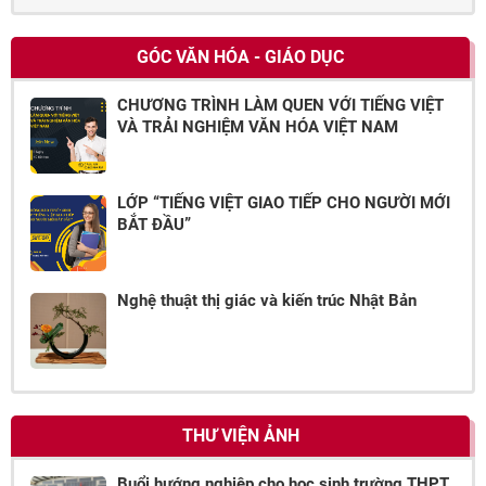
GÓC VĂN HÓA - GIÁO DỤC
CHƯƠNG TRÌNH LÀM QUEN VỚI TIẾNG VIỆT
VÀ TRẢI NGHIỆM VĂN HÓA VIỆT NAM
LỚP “TIẾNG VIỆT GIAO TIẾP CHO NGƯỜI MỚI
BẮT ĐẦU”
Nghệ thuật thị giác và kiến trúc Nhật Bản
THƯ VIỆN ẢNH
Buổi hướng nghiệp cho học sinh trường THPT