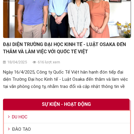
ĐẠI DIỆN TRƯỜNG ĐẠI HỌC KINH TẾ - LUẬT OSAKA ĐẾN
THĂM VÀ LÀM VIỆC VỚI QUỐC TẾ VIỆT
18/04/2025
616 lượt xem
Ngày 16/4/2025, Công ty Quốc Tế Việt hân hạnh đón tiếp đại
diện Trường Đại học Kinh tế - Luật Osaka đến thăm và làm việc
tại văn phòng công ty, nhằm trao đổi và cập nhật thông tin về
các chương trình tuyển sinh du học sinh cho năm học 2025 -
2026.
SỰ KIỆN - HOẠT ĐỘNG
DU HỌC
ĐÀO TẠO