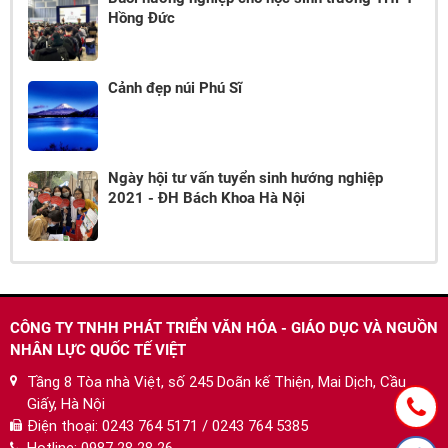
Hồng Đức
Cảnh đẹp núi Phú Sĩ
Ngày hội tư vấn tuyển sinh hướng nghiệp
2021 - ĐH Bách Khoa Hà Nội
CÔNG TY TNHH PHÁT TRIỂN VĂN HÓA - GIÁO DỤC VÀ NGUỒN
NHÂN LỰC QUỐC TẾ VIỆT
Tầng 8 Tòa nhà Việt, số 245 Doãn kế Thiện, Mai Dịch, Cầu
Giấy, Hà Nội
Điện thoại:
0243 764 5171 / 0243 764 5385
Hotline:
0987 28 28 26