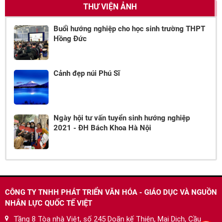
THƯ VIỆN ẢNH
Buổi hướng nghiệp cho học sinh trường THPT
Hồng Đức
Cảnh đẹp núi Phú Sĩ
Ngày hội tư vấn tuyển sinh hướng nghiệp
2021 - ĐH Bách Khoa Hà Nội
CÔNG TY TNHH PHÁT TRIỂN VĂN HÓA - GIÁO DỤC VÀ NGUỒN
NHÂN LỰC QUỐC TẾ VIỆT
Tầng 8 Tòa nhà Việt, số 245 Doãn kế Thiện, Mai Dịch, Cầu