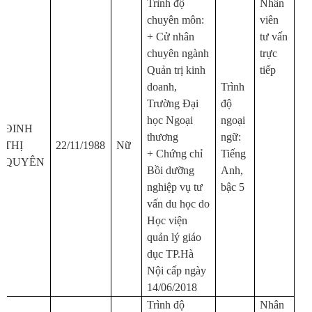
Trình độ
Nhân
chuyên môn:
viên
+ Cử nhân
tư vấn
chuyên ngành
trực
Quản trị kinh
tiếp
doanh,
Trình
Trường Đại
độ
học Ngoại
ngoại
ĐINH
thương
ngữ:
THỊ
22/11/1988
Nữ
+
Chứng chỉ
Tiếng
QUYÊN
Bồi dưỡng
Anh,
nghiệp vụ tư
bậc 5
vấn du học do
Học viện
quản lý giáo
dục TP.Hà
Nội cấp ngày
14/06/2018
Trình độ
Nhân