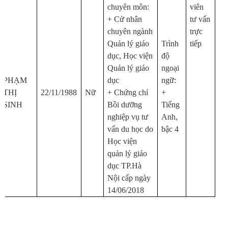
chuyên môn:
viên
+ Cử nhân
tư vấn
chuyên ngành
trực
Quản lý giáo
Trình
tiếp
dục, Học viện
độ
Quản lý giáo
ngoại
PHẠM
dục
ngữ:
THỊ
22/11/1988
Nữ
+
Chứng chỉ
+
SINH
Bồi dưỡng
Tiếng
nghiệp vụ tư
Anh,
vấn du học do
bậc 4
Học viện
quản lý giáo
dục TP.Hà
Nội cấp ngày
14/06/2018