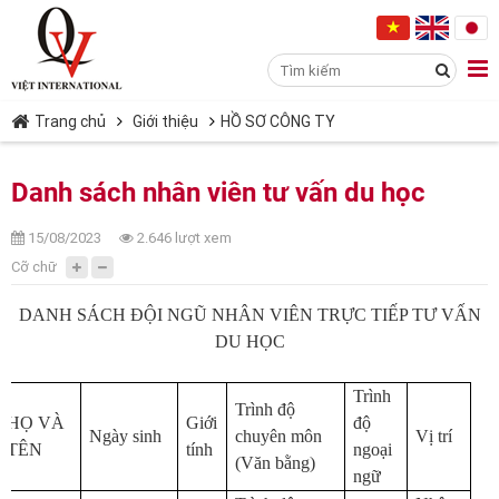
Trang chủ
Giới thiệu
HỒ SƠ CÔNG TY
Danh sách nhân viên tư vấn du học
15/08/2023
2.646 lượt xem
Cỡ chữ
DANH SÁCH ĐỘI NGŨ NHÂN VIÊN TRỰC TIẾP TƯ VẤN
DU HỌC
Trình
Trình độ
HỌ VÀ
Giới
độ
Ngày sinh
chuyên môn
Vị trí
TÊN
tính
ngoại
(Văn bằng)
ngữ