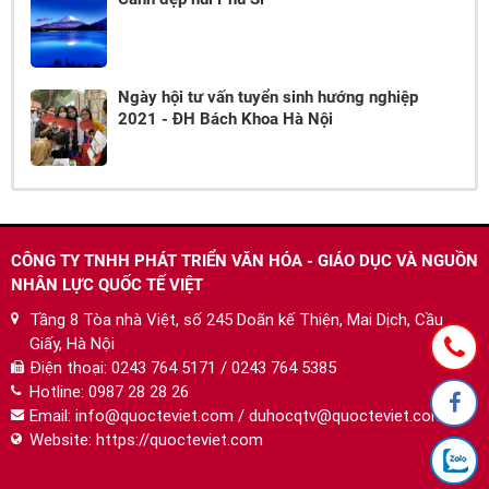
Ngày hội tư vấn tuyển sinh hướng nghiệp
2021 - ĐH Bách Khoa Hà Nội
CÔNG TY TNHH PHÁT TRIỂN VĂN HÓA - GIÁO DỤC VÀ NGUỒN
NHÂN LỰC QUỐC TẾ VIỆT
Tầng 8 Tòa nhà Việt, số 245 Doãn kế Thiện, Mai Dịch, Cầu
Giấy, Hà Nội
Điện thoại:
0243 764 5171 / 0243 764 5385
Hotline:
0987 28 28 26
Email:
info@quocteviet.com
/
duhocqtv@quocteviet.com
Website: https://quocteviet.com