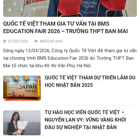
QUỐC TẾ VIỆT THAM GIA TƯ VẤN TẠI BMS
EDUCATION FAIR 2026 – TRƯỜNG THPT BAN MAI
12/03/2026
468 lượt xem
Sáng ngày 12/03/2026, Công ty Quốc Tế Việt đã tham gia tư vấn
tại chương trình BMS Education Fair 2026 do Trường THPT Ban
Mai tổ chức tại khu đô thị Văn Phú, Hà Nội.
QUỐC TẾ VIỆT THAM DỰ TRIỂN LÃM DU
HỌC NHẬT BẢN 2025
TỰ HÀO HỌC VIÊN QUỐC TẾ VIỆT –
NGUYỄN LAN VY: VỮNG VÀNG KHỞI
ĐẦU SỰ NGHIỆP TẠI NHẬT BẢN