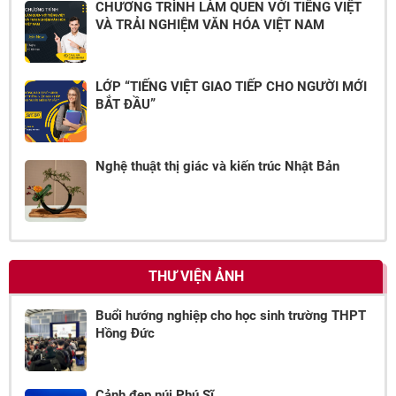
CHƯƠNG TRÌNH LÀM QUEN VỚI TIẾNG VIỆT
VÀ TRẢI NGHIỆM VĂN HÓA VIỆT NAM
LỚP “TIẾNG VIỆT GIAO TIẾP CHO NGƯỜI MỚI
BẮT ĐẦU”
Nghệ thuật thị giác và kiến trúc Nhật Bản
THƯ VIỆN ẢNH
Buổi hướng nghiệp cho học sinh trường THPT
Hồng Đức
Cảnh đẹp núi Phú Sĩ