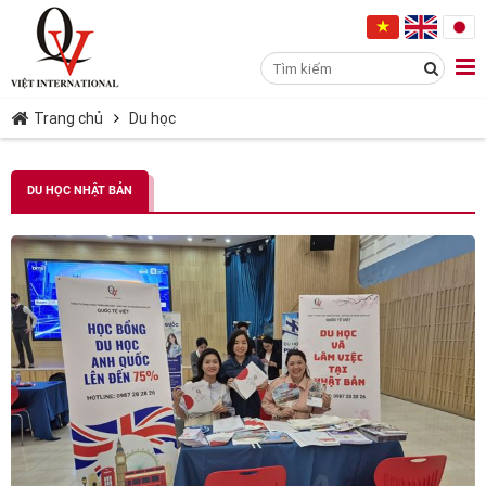
Trang chủ
Du học
DU HỌC NHẬT BẢN