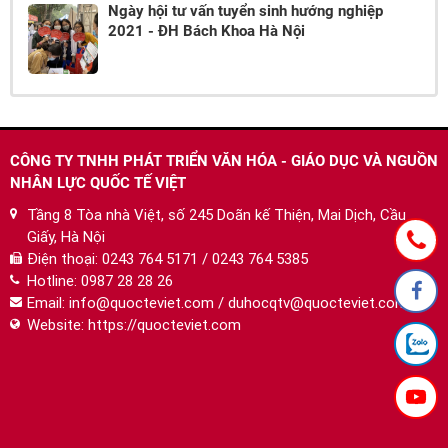
Ngày hội tư vấn tuyển sinh hướng nghiệp
2021 - ĐH Bách Khoa Hà Nội
CÔNG TY TNHH PHÁT TRIỂN VĂN HÓA - GIÁO DỤC VÀ NGUỒN
NHÂN LỰC QUỐC TẾ VIỆT
Tầng 8 Tòa nhà Việt, số 245 Doãn kế Thiện, Mai Dịch, Cầu
Giấy, Hà Nội
Điện thoại:
0243 764 5171 / 0243 764 5385
Hotline:
0987 28 28 26
Email:
info@quocteviet.com
/
duhocqtv@quocteviet.com
Website: https://quocteviet.com