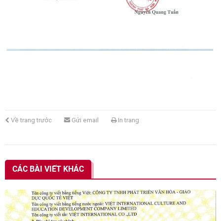
Về trang trước
Gửi email
In trang
CÁC BÀI VIẾT KHÁC