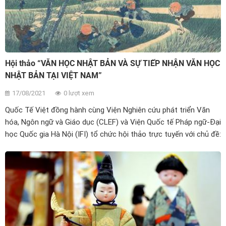
Hội thảo “VĂN HỌC NHẬT BẢN VÀ SỰ TIẾP NHẬN VĂN HỌC
NHẬT BẢN TẠI VIỆT NAM”
17/08/2021
0 lượt xem
Quốc Tế Việt đồng hành cùng Viện Nghiên cứu phát triển Văn
hóa, Ngôn ngữ và Giáo dục (CLEF) và Viện Quốc tế Pháp ngữ-Đại
học Quốc gia Hà Nội (IFI) tổ chức hội thảo trực tuyến với chủ đề:
“Văn học Nhật Bản và sự tiếp nhận văn học Nhật Bản tại Việt
Nam”