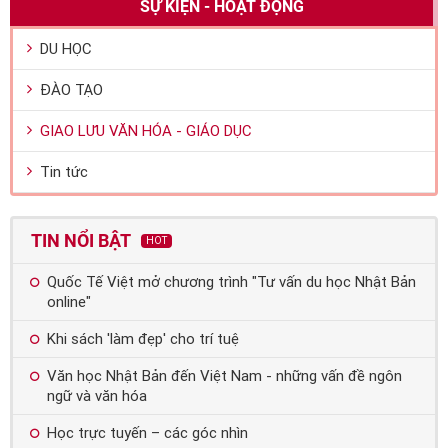
SỰ KIỆN - HOẠT ĐỘNG
hội tư vấn hướng nghiệp – tuyển sinh” tại khuôn viên Trường, số
6 Trần Quốc Hoàn, Cầu Giấy, Hà Nội.
DU HỌC
ĐÀO TẠO
GIAO LƯU VĂN HÓA - GIÁO DỤC
Tin tức
TIN NỔI BẬT
HOT
Quốc Tế Việt mở chương trình "Tư vấn du học Nhật Bản
online"
Khi sách 'làm đẹp' cho trí tuệ
Văn học Nhật Bản đến Việt Nam - những vấn đề ngôn
ngữ và văn hóa
Học trực tuyến – các góc nhìn