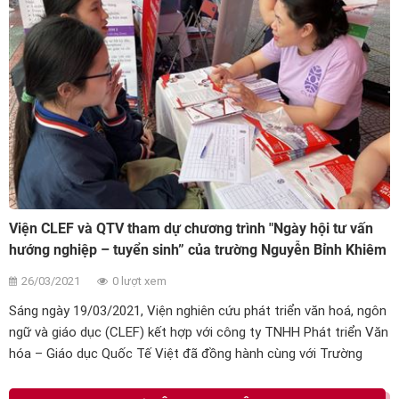
Viện CLEF và QTV tham dự chương trình "Ngày hội tư vấn
hướng nghiệp – tuyển sinh” của trường Nguyễn Bỉnh Khiêm
26/03/2021
0 lượt xem
Sáng ngày 19/03/2021, Viện nghiên cứu phát triển văn hoá, ngôn
ngữ và giáo dục (CLEF) kết hợp với công ty TNHH Phát triển Văn
hóa – Giáo dục Quốc Tế Việt đã đồng hành cùng với Trường
THCS&THPT Nguyễn Bỉnh Khiêm (thuộc Hệ thống giáo dục
Nguyễn Bỉnh Khiêm) và 19 cơ quan, trường học tham gia “Ngày