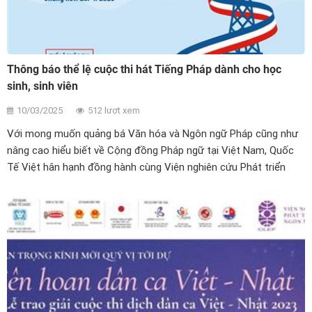
Thông báo thể lệ cuộc thi hát Tiếng Pháp dành cho học
sinh, sinh viên
10/03/2025
512 lượt xem
Với mong muốn quảng bá Văn hóa và Ngôn ngữ Pháp cũng như
nâng cao hiểu biết về Cộng đồng Pháp ngữ tại Việt Nam, Quốc
Tế Việt hân hạnh đồng hành cùng Viện nghiên cứu Phát triển
Văn hóa, Ngôn ngữ và Giáo dục (CLEF) phối hợp cùng Khoa
Ngôn ngữ và Văn hóa Pháp - Trường Đại học Ngoại ngữ,
ĐHQGHN tổ chức Cuộc thi “Hát tiếng Pháp dành cho học sinh,
sinh viên".