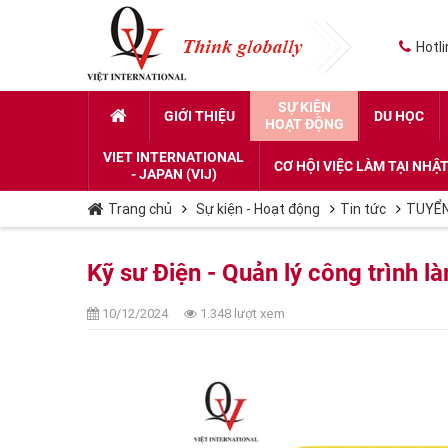
Hotli
SỰ KIỆN
GIỚI THIỆU
DU HỌC
HOẠT ĐỘNG
VIET INTERNATIONAL
CƠ HỘI VIỆC LÀM TẠI NHẬ
- JAPAN (VIJ)
Trang chủ
Sự kiện - Hoạt động
Tin tức
TUYỂN
Kỹ sư Điện - Quản lý công trình l
10/12/2024
1.348 lượt xem