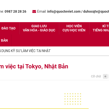
ne:
0987 28 28 26
Email:
info@quocteviet.com
/
duhocqtv@quoct
GIAO LƯU
HỌC VIÊN
KÌ T
ĐÀO TẠO
VĂN HÓA - GIÁO DỤC
CỰU HỌC VIÊN
TIẾNG NH
T BẢN
 DỤNG KỸ SƯ LÀM VIỆC TẠI NHẬT
àm việc tại Tokyo, Nhật Bản
Cỡ chữ