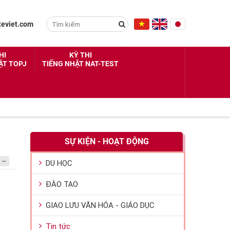
eviet.com
HI
KỲ THI
ẬT TOPJ
TIẾNG NHẬT NAT-TEST
SỰ KIỆN - HOẠT ĐỘNG
DU HỌC
ĐÀO TẠO
GIAO LƯU VĂN HÓA - GIÁO DỤC
Tin tức