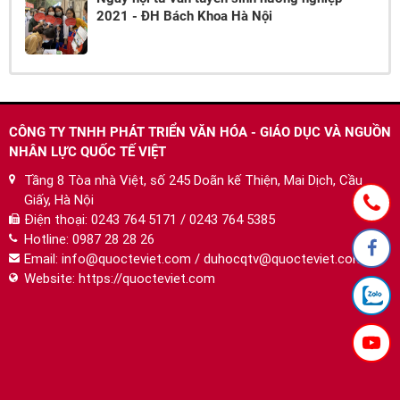
2021 - ĐH Bách Khoa Hà Nội
CÔNG TY TNHH PHÁT TRIỂN VĂN HÓA - GIÁO DỤC VÀ NGUỒN
NHÂN LỰC QUỐC TẾ VIỆT
Tầng 8 Tòa nhà Việt, số 245 Doãn kế Thiện, Mai Dịch, Cầu
Giấy, Hà Nội
Điện thoại:
0243 764 5171 / 0243 764 5385
Hotline:
0987 28 28 26
Email:
info@quocteviet.com
/
duhocqtv@quocteviet.com
Website: https://quocteviet.com