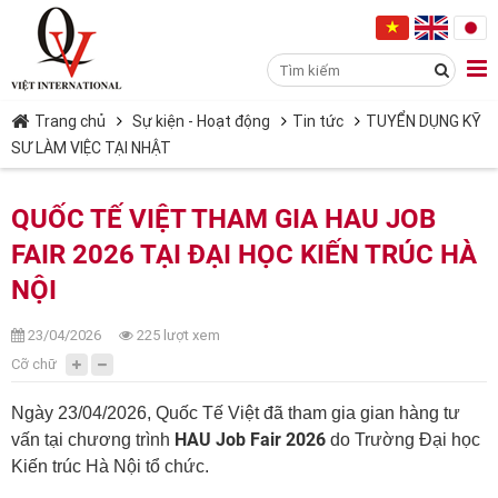
Trang chủ
Sự kiện - Hoạt động
Tin tức
TUYỂN DỤNG KỸ
SƯ LÀM VIỆC TẠI NHẬT
QUỐC TẾ VIỆT THAM GIA HAU JOB
FAIR 2026 TẠI ĐẠI HỌC KIẾN TRÚC HÀ
NỘI
23/04/2026
225 lượt xem
Cỡ chữ
Ngày 23/04/2026, Quốc Tế Việt đã tham gia gian hàng tư
HAU Job Fair 2026
vấn tại chương trình
do
Trường Đại học
Kiến trúc Hà Nội
tổ chức.