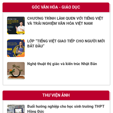
GÓC VĂN HÓA - GIÁO DỤC
CHƯƠNG TRÌNH LÀM QUEN VỚI TIẾNG VIỆT
VÀ TRẢI NGHIỆM VĂN HÓA VIỆT NAM
LỚP “TIẾNG VIỆT GIAO TIẾP CHO NGƯỜI MỚI
BẮT ĐẦU”
Nghệ thuật thị giác và kiến trúc Nhật Bản
THƯ VIỆN ẢNH
Buổi hướng nghiệp cho học sinh trường THPT
Hồng Đức