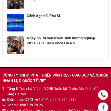
Cảnh đẹp núi Phú Sĩ
Ngày hội tư vấn tuyển sinh hướng nghiệp
2021 - ĐH Bách Khoa Hà Nội
CÔNG TY TNHH PHÁT TRIỂN VĂN HÓA - GIÁO DỤC VÀ NGUỒN
NHÂN LỰC QUỐC TẾ VIỆT
Tầng 8 Tòa nhà Việt, số 245 Doãn kế Thiện, Mai Dịch, Cầu
Giấy, Hà Nội
Điện thoại:
0243 764 5171 / 0243 764 5385
Hotline:
0987 28 28 26
Email:
info@quocteviet.com
/
duhocqtv@quocteviet.com