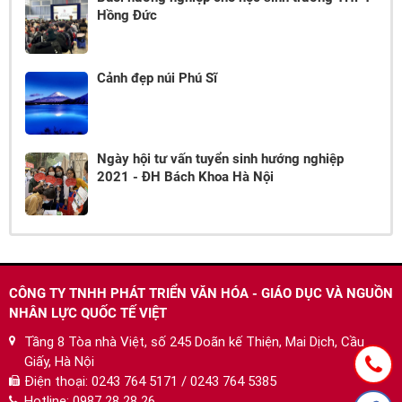
Hồng Đức
Cảnh đẹp núi Phú Sĩ
Ngày hội tư vấn tuyển sinh hướng nghiệp
2021 - ĐH Bách Khoa Hà Nội
CÔNG TY TNHH PHÁT TRIỂN VĂN HÓA - GIÁO DỤC VÀ NGUỒN
NHÂN LỰC QUỐC TẾ VIỆT
Tầng 8 Tòa nhà Việt, số 245 Doãn kế Thiện, Mai Dịch, Cầu
Giấy, Hà Nội
Điện thoại:
0243 764 5171 / 0243 764 5385
Hotline:
0987 28 28 26