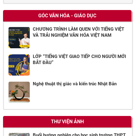
GÓC VĂN HÓA - GIÁO DỤC
CHƯƠNG TRÌNH LÀM QUEN VỚI TIẾNG VIỆT
VÀ TRẢI NGHIỆM VĂN HÓA VIỆT NAM
LỚP “TIẾNG VIỆT GIAO TIẾP CHO NGƯỜI MỚI
BẮT ĐẦU”
Nghệ thuật thị giác và kiến trúc Nhật Bản
THƯ VIỆN ẢNH
Buổi hướng nghiệp cho học sinh trường THPT