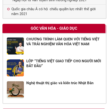
Quốc gia châu Á có hộ chiếu quyền lực nhất thế giới
năm 2021
GÓC VĂN HÓA - GIÁO DỤC
CHƯƠNG TRÌNH LÀM QUEN VỚI TIẾNG VIỆT
VÀ TRẢI NGHIỆM VĂN HÓA VIỆT NAM
LỚP “TIẾNG VIỆT GIAO TIẾP CHO NGƯỜI MỚI
BẮT ĐẦU”
Nghệ thuật thị giác và kiến trúc Nhật Bản