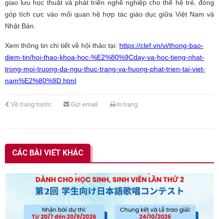
giao lưu học thuật và phát triển nghề nghiệp cho thế hệ trẻ, đóng
góp tích cực vào mối quan hệ hợp tác giáo dục giữa Việt Nam và
Nhật Bản.
Xem thông tin chi tiết về hội thảo tại:
https://clef.vn/vi/thong-bao-
diem-tin/hoi-thao-khoa-hoc-%E2%80%9Cday-va-hoc-tieng-nhat-
trong-moi-truong-da-ngu-thuc-trang-va-huong-phat-trien-tai-viet-
nam%E2%80%9D.html
Về trang trước
Gửi email
In trang
CÁC BÀI VIẾT KHÁC