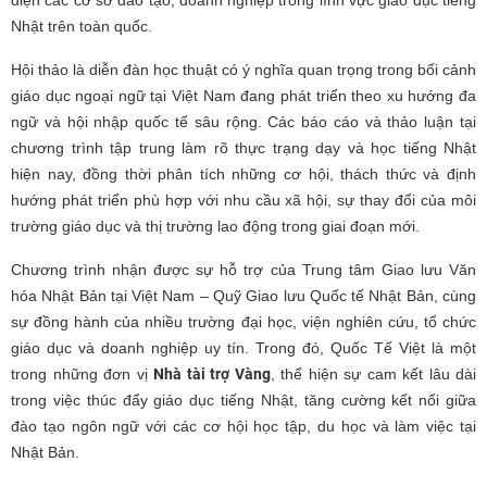
diện các cơ sở đào tạo, doanh nghiệp trong lĩnh vực giáo dục tiếng
Nhật trên toàn quốc.
Hội thảo là diễn đàn học thuật có ý nghĩa quan trọng trong bối cảnh
giáo dục ngoại ngữ tại Việt Nam đang phát triển theo xu hướng đa
ngữ và hội nhập quốc tế sâu rộng. Các báo cáo và thảo luận tại
chương trình tập trung làm rõ thực trạng dạy và học tiếng Nhật
hiện nay, đồng thời phân tích những cơ hội, thách thức và định
hướng phát triển phù hợp với nhu cầu xã hội, sự thay đổi của môi
trường giáo dục và thị trường lao động trong giai đoạn mới.
Chương trình nhận được sự hỗ trợ của Trung tâm Giao lưu Văn
hóa Nhật Bản tại Việt Nam – Quỹ Giao lưu Quốc tế Nhật Bản, cùng
sự đồng hành của nhiều trường đại học, viện nghiên cứu, tổ chức
giáo dục và doanh nghiệp uy tín. Trong đó, Quốc Tế Việt là một
trong những đơn vị
Nhà tài trợ Vàng
, thể hiện sự cam kết lâu dài
trong việc thúc đẩy giáo dục tiếng Nhật, tăng cường kết nối giữa
đào tạo ngôn ngữ với các cơ hội học tập, du học và làm việc tại
Nhật Bản.