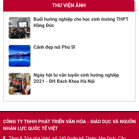
THƯ VIỆN ẢNH
Buổi hướng nghiệp cho học sinh trường THPT
Hồng Đức
Cảnh đẹp núi Phú Sĩ
Ngày hội tư vấn tuyển sinh hướng nghiệp
2021 - ĐH Bách Khoa Hà Nội
CÔNG TY TNHH PHÁT TRIỂN VĂN HÓA - GIÁO DỤC VÀ NGUỒN
NHÂN LỰC QUỐC TẾ VIỆT
Tầng 8 Tòa nhà Việt, số 245 Doãn kế Thiện, Mai Dịch, Cầu